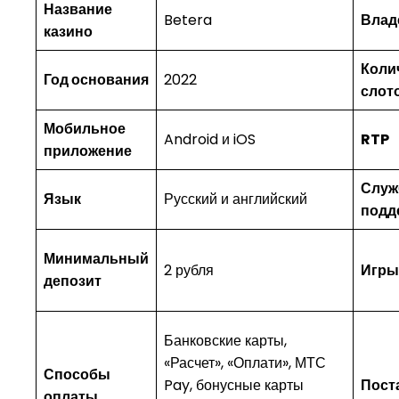
Название
Betera
Влад
казино
Коли
Год основания
2022
слот
Мобильное
Android и iOS
RTP
приложение
Служ
Язык
Русский и английский
подд
Минимальный
2 рубля
Игры
депозит
Банковские карты,
«Расчет», «Оплати», МТС
Способы
Pay, бонусные карты
Пост
оплаты