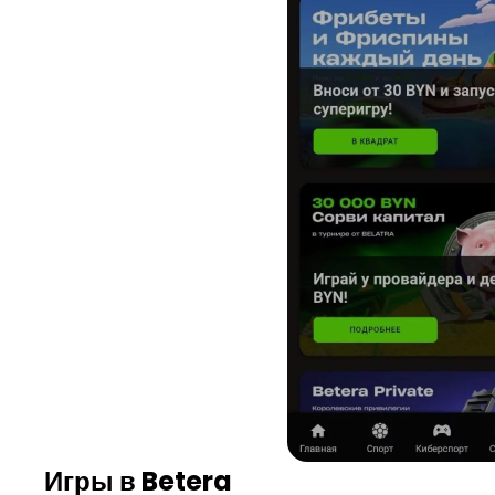
Игры в Betera