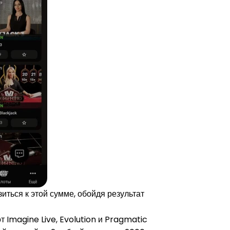
иться к этой сумме, обойдя результат
т Imagine Live, Evolution и Pragmatic