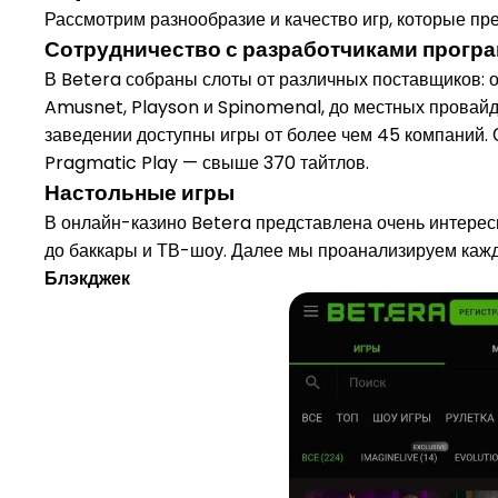
Рассмотрим разнообразие и качество игр, которые пре
Сотрудничество с разработчиками прогр
В Betera собраны слоты от различных поставщиков: о
Amusnet, Playson и Spinomenal, до местных провайдер
заведении доступны игры от более чем 45 компаний. 
Pragmatic Play — свыше 370 тайтлов.
Настольные игры
В онлайн-казино Betera представлена очень интересна
до баккары и ТВ-шоу. Далее мы проанализируем кажд
Блэкджек