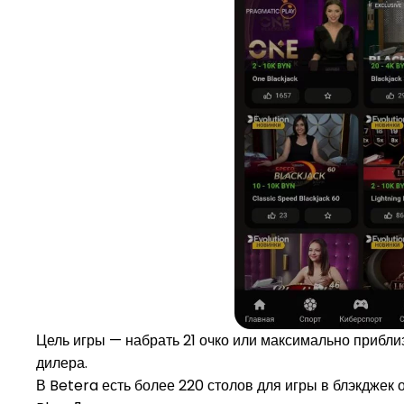
Цель игры — набрать 21 очко или максимально приблиз
дилера.
В Betera есть более 220 столов для игры в блэкджек о