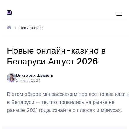
/
Новые казино
Новые онлайн-казино в
Беларуси Август 2026
Виктория Шумаль
21 июня, 2024
В этом обзоре мы расскажем про все новые казин
в Беларуси — те, что появились на рынке не
раньше 2021 года. Узнайте о плюсах и минусах
каждой платформы и выберите своего фаворита 
помощью аналитики наших экспертов.