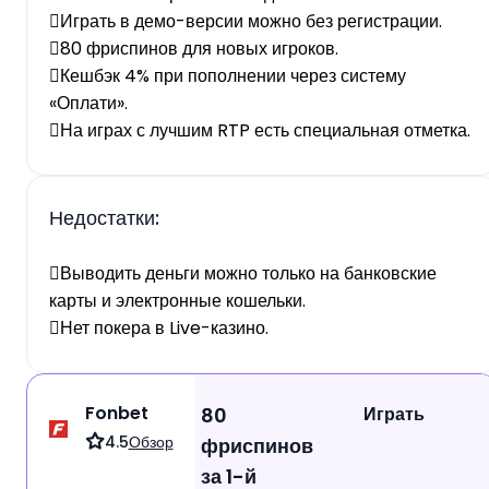
Играть в демо-версии можно без регистрации.
80 фриспинов для новых игроков.
Кешбэк 4% при пополнении через систему
«Оплати».
На играх с лучшим RTP есть специальная отметка.
Недостатки:
Выводить деньги можно только на банковские
карты и электронные кошельки.
Нет покера в Live-казино.
Fonbet
80
Играть
4.5
Обзор
фриспинов
за 1-й