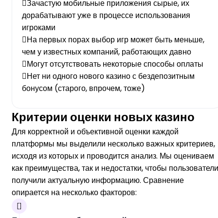
Зачастую мобильные приложения сырые, их
дорабатывают уже в процессе использования
игроками
На первых порах выбор игр может быть меньше,
чем у известных компаний, работающих давно
Могут отсутствовать некоторые способы оплаты
Нет ни одного нового казино с бездепозитным
бонусом (старого, впрочем, тоже)
Критерии оценки новых казино
Для корректной и объективной оценки каждой
платформы мы выделили несколько важных критериев,
исходя из которых и проводится анализ. Мы оцениваем
как преимущества, так и недостатки, чтобы пользовател
получили актуальную информацию. Сравнение
опирается на несколько факторов: