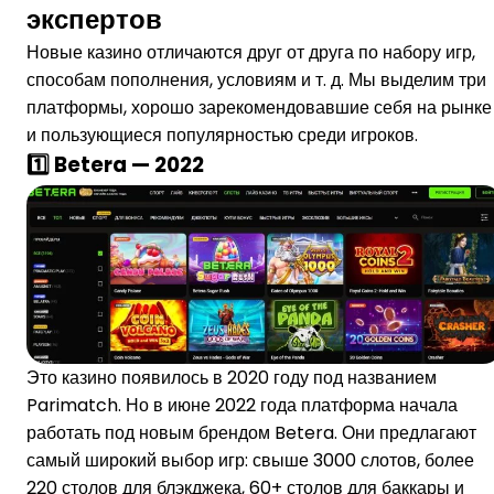
экспертов
Новые казино отличаются друг от друга по набору игр,
способам пополнения, условиям и т. д. Мы выделим три
платформы, хорошо зарекомендовавшие себя на рынке
и пользующиеся популярностью среди игроков.
1️⃣ Betera — 2022
Это казино появилось в 2020 году под названием
Parimatch. Но в июне 2022 года платформа начала
работать под новым брендом Betera. Они предлагают
самый широкий выбор игр: свыше 3000 слотов, более
220 столов для блэкджека, 60+ столов для баккары и