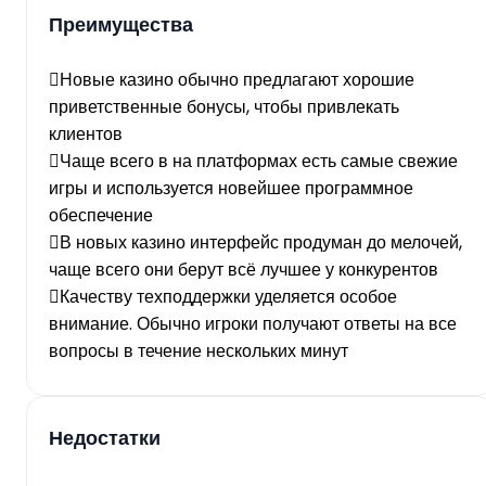
Преимущества
Новые казино обычно предлагают хорошие
приветственные бонусы, чтобы привлекать
клиентов
Чаще всего в на платформах есть самые свежие
игры и используется новейшее программное
обеспечение
В новых казино интерфейс продуман до мелочей,
чаще всего они берут всё лучшее у конкурентов
Качеству техподдержки уделяется особое
внимание. Обычно игроки получают ответы на все
вопросы в течение нескольких минут
Недостатки