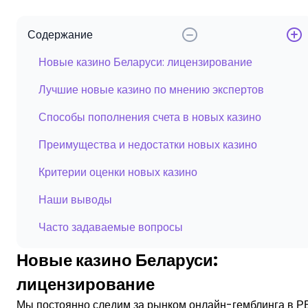
Содержание
Новые казино Беларуси: лицензирование
Лучшие новые казино по мнению экспертов
Способы пополнения счета в новых казино
Преимущества и недостатки новых казино
Критерии оценки новых казино
Наши выводы
Часто задаваемые вопросы
Новые казино Беларуси:
лицензирование
Мы постоянно следим за рынком онлайн-гемблинга в Р