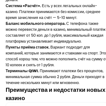
Система «Расчёт».
Есть у всех легальных онлайн-
казино. Платежи принимаются без комиссии, среднее
время зачисления на счёт — 5-10 минут.
Баланс мобильного оператора.
С телефона также
можно перевести деньги в казино, минимальный платёж
составляет от 50 коп. до 1 рубля, максимальный каждая
платформа устанавливает индивидуально.
Пункты приёма ставок.
Вариант подходит для
компаний, которые занимаются и ставками на спорт. Это
способ хорош тем, что можно пополнить счёт на сумму о
10 копеек и снять от 1 рубля.
Терминалы QIWI.
Принимают платежи без процентов,
минимальная сумма обычно 2 рубля. Деньги приходят в
течение нескольких минут или мгновенно.
Преимущества и недостатки новых
казино