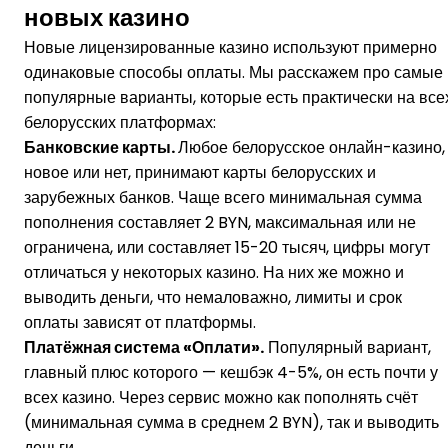
новых казино
Новые лицензированные казино используют примерно
одинаковые способы оплаты. Мы расскажем про самые
популярные варианты, которые есть практически на все
белорусских платформах:
Банковские карты.
Любое белорусское онлайн-казино,
новое или нет, принимают карты белорусских и
зарубежных банков. Чаще всего минимальная сумма
пополнения составляет 2 BYN, максимальная или не
ограничена, или составляет 15-20 тысяч, цифры могут
отличаться у некоторых казино. На них же можно и
выводить деньги, что немаловажно, лимиты и срок
оплаты зависят от платформы.
Платёжная система «Оплати».
Популярный вариант,
главный плюс которого — кешбэк 4-5%, он есть почти у
всех казино. Через сервис можно как пополнять счёт
(минимальная сумма в среднем 2 BYN), так и выводить
деньги.