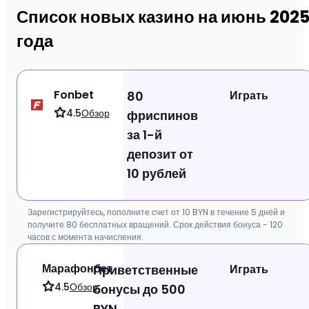
Список новых казино на июнь 202
года
Fonbet
80
Играть
4.5
Обзор
фриспинов
за 1-й
депозит от
10 рублей
Марафонбет
Приветственные
Играть
4.5
Обзор
бонусы до 500
BYN