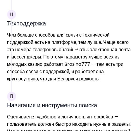
Техподдержка
Чем больше способов для связи с технической
поддержкой есть на платформе, тем лучше. Чаще всего
это номера телефонов, онлайн-чаты, электронная почта
и мессенджеры. По этому параметру лучше всех из
молодых казино работает Brazino777 — там есть три
способа связи с поддержкой, и работает она
круглосуточно, что для Беларуси редкость.
Навигация и инструменты поиска
Оценивается удобство и логичность интерфейса —
пользователь должен быстро находить нужные разделы.