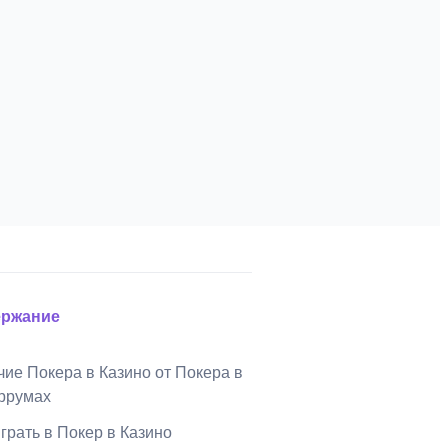
ржание
чие Покера в Казино от Покера в
ррумах
грать в Покер в Казино