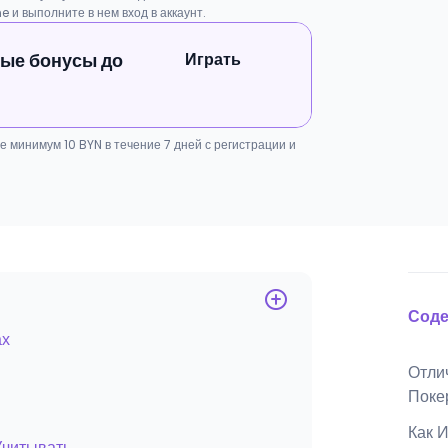
ые бонусы до
Играть
Соде
ах
Отли
Поке
Как И
Учитывать