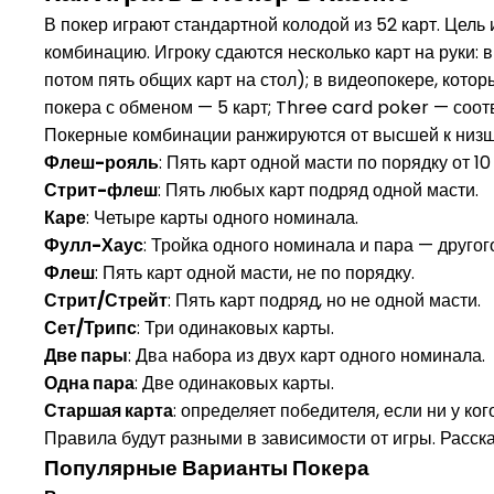
В покер играют стандартной колодой из 52 карт. Цел
комбинацию. Игроку сдаются несколько карт на руки: в
потом пять общих карт на стол); в видеопокере, кото
покера с обменом — 5 карт; Three card poker — соотв
Покерные комбинации ранжируются от высшей к низ
Флеш-рояль
: Пять карт одной масти по порядку от 10 
Стрит-флеш
: Пять любых карт подряд одной масти.
Каре
: Четыре карты одного номинала.
Фулл-Хаус
: Тройка одного номинала и пара — другог
Флеш
: Пять карт одной масти, не по порядку.
Стрит/Стрейт
: Пять карт подряд, но не одной масти.
Сет/Трипс
: Три одинаковых карты.
Две пары
: Два набора из двух карт одного номинала.
Одна пара
: Две одинаковых карты.
Старшая карта
: определяет победителя, если ни у ког
Правила будут разными в зависимости от игры. Расск
Популярные Варианты Покера