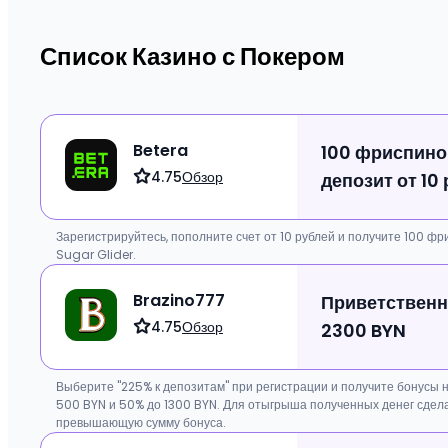
Список Казино с Покером
Betera
100 фриспинов
4.75
Обзор
депозит от 10
Brazino777
Приветственн
4.75
Обзор
2300 BYN