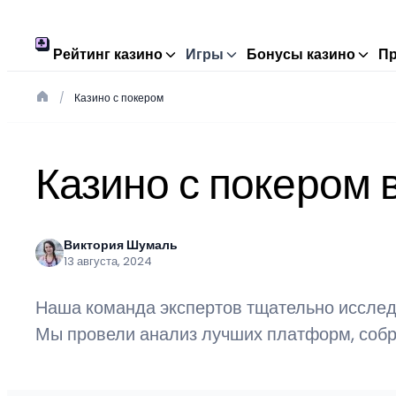
Рейтинг казино
Игры
Бонусы казино
П
/
Казино с покером
Казино с покером 
Виктория Шумаль
13 августа, 2024
Наша команда экспертов тщательно исследо
Мы провели анализ лучших платформ, собр