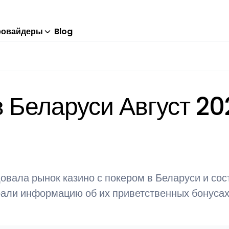
ровайдеры
Blog
в Беларуси Август 2
вала рынок казино с покером в Беларуси и сос
али информацию об их приветственных бонусах,