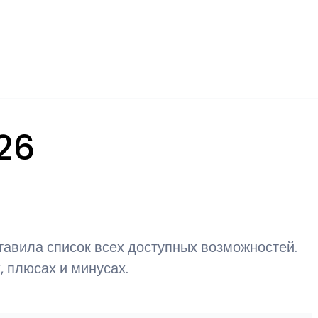
026
тавила список всех доступных возможностей.
 плюсах и минусах.