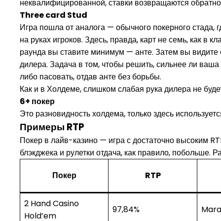
неквалифицированной, ставки возвращаются обратно,
Three card Stud
Игра пошла от аналога — обычного покерного стада, г
на руках игроков. Здесь, правда, карт не семь, как в к
раунда вы ставите минимум — анте. Затем вы видите с
дилера. Задача в том, чтобы решить, сильнее ли ваша р
либо пасовать, отдав анте без борьбы.
Как и в Холдеме, слишком слабая рука дилера не буд
6+ покер
Это разновидность холдема, только здесь используется
Примеры RTP
Покер в лайв-казино — игра с достаточно высоким RTP
блэкджека и рулетки отдача, как правило, побольше. 
Покер
RTP
2 Hand Casino
97,84%
Mara
Hold’em